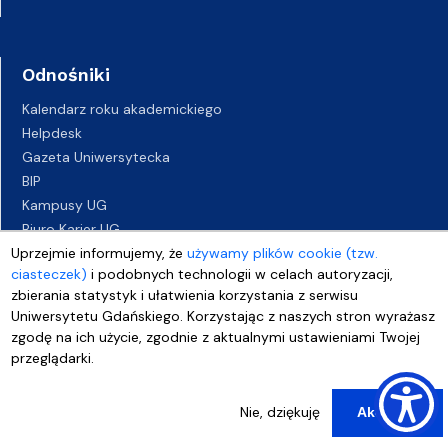
Odnośniki
Kalendarz roku akademickiego
Helpdesk
Gazeta Uniwersytecka
BIP
Kampusy UG
Biuro Karier UG
Oferty pracy
Uprzejmie informujemy, że
używamy plików cookie (tzw.
ciasteczek)
i podobnych technologii w celach autoryzacji,
Deklaracja dostępności
zbierania statystyk i ułatwienia korzystania z serwisu
Uniwersytetu Gdańskiego. Korzystając z naszych stron wyrażasz
zgodę na ich użycie, zgodnie z aktualnymi ustawieniami Twojej
przeglądarki.
Nie, dziękuję
Akceptuj