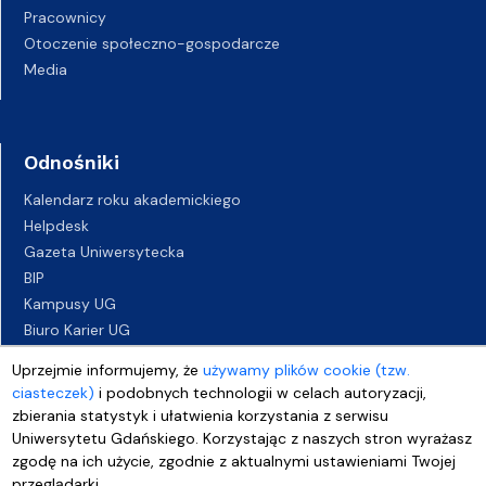
Pracownicy
Otoczenie społeczno-gospodarcze
Media
Odnośniki
Kalendarz roku akademickiego
Helpdesk
Gazeta Uniwersytecka
BIP
Kampusy UG
Biuro Karier UG
Oferty pracy
Uprzejmie informujemy, że
używamy plików cookie (tzw.
Deklaracja dostępności
ciasteczek)
i podobnych technologii w celach autoryzacji,
zbierania statystyk i ułatwienia korzystania z serwisu
Uniwersytetu Gdańskiego. Korzystając z naszych stron wyrażasz
zgodę na ich użycie, zgodnie z aktualnymi ustawieniami Twojej
przeglądarki.