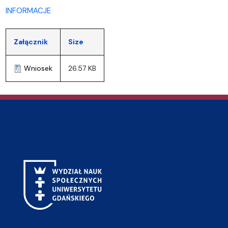
INFORMACJE
Załącznik
Size
Wniosek
26.57 KB