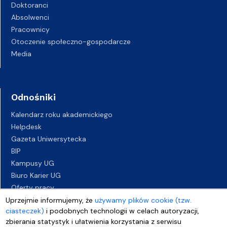
Doktoranci
Absolwenci
Pracownicy
Otoczenie społeczno-gospodarcze
Media
Odnośniki
Kalendarz roku akademickiego
Helpdesk
Gazeta Uniwersytecka
BIP
Kampusy UG
Biuro Karier UG
Oferty pracy
Deklaracja dostępności
Uprzejmie informujemy, że
używamy plików cookie (tzw.
ciasteczek)
i podobnych technologii w celach autoryzacji,
zbierania statystyk i ułatwienia korzystania z serwisu