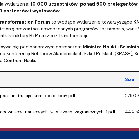
entrum Badań nad Kulturą
la wydarzenia:
10 000 uczestników, ponad 500 prelegentów z
0 partnerów i wystawców.
ransformation Forum
to wiodące wydarzenie towarzyszące
K
trzenią prezentacji nowoczesnych programów kształcenia, wynik
nfrastruktury B+R na rzecz transformacji.
dbywa się pod honorowym patronatem
Ministra Nauki i Szkoln
a Konferencji Rektorów Akademickich Szkół Polskich (KRASP), K
e Centrum Nauki.
Size
pass-instrukcja-knm-deep-tech.pdf
275.09
racownikow-naukowych-w-stazach-zagranicznych-1.pdf
444.5