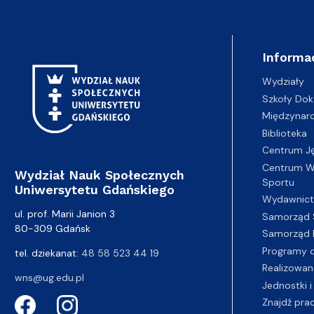
Informa
Wydziały
Szkoły Dok
Międzynar
Biblioteka
Centrum J
Centrum Wy
Wydział Nauk Społecznych
Sportu
Uniwersytetu Gdańskiego
Wydawnic
ul. prof. Marii Janion 3
Samorząd 
80-309 Gdańsk
Samorząd 
Programy d
tel. dziekanat:
48 58 523 44 19
Realizowan
wns@ug.edu.pl
Jednostki i
Znajdź pra