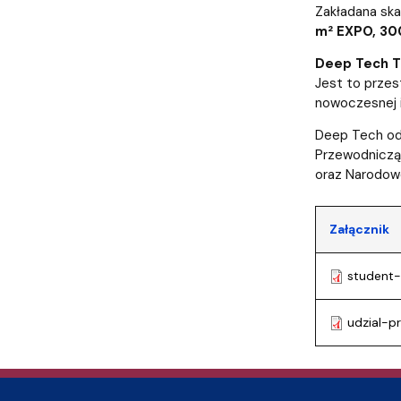
Audytoria
Nadane stopnie i tytuły naukowe
Pomorskie C
Zakładana ska
m² EXPO, 30
Deep Tech T
Jest to przes
nowoczesnej i
Deep Tech o
Przewodnicząc
oraz Narodow
Załącznik
student-
udzial-p