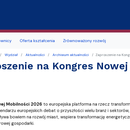
Przejdź do treści
ownicy
Oferta kształcenia
Zrównoważony rozwój
Wydział
Aktualności
Archiwum aktualności
Zaproszenie na Kong
jmu sal
Deklaracja dostępności
Studia doktoranckie
szenie na Kongres Nowej
łu
 studenckie
i seminaria
Portal Studenta
na
alne
Szkoła Doktorska
zd
ków i podań
likacyjny UG
Samorząd Studentów
ej Mobilności 2026
to europejska platforma na rzecz transform
a obiektu
a, wznowienia, zmiana kierunku lub
ę
ERASMUS+
endarzu europejskich debat o przyszłości wielu branż i sektorów
i, zmiana formy studiów
ywa bowiem na rozwój miast, wspiera transformację energetyczn
MOST
frowej gospodarki.
 roku akademickiego