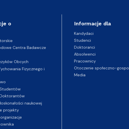
cje o
Informacje dla
Kandydaci
Studenci
torskie
Doktoranci
odowe Centra Badawcze
Absolwenci
Pracownicy
ęzyków Obcych
Otoczenie społeczno-gospo
chowania Fizycznego i
Media
two
Studentów
Doktorantów
oskonałości naukowej
e projekty
 organizacje
cownika