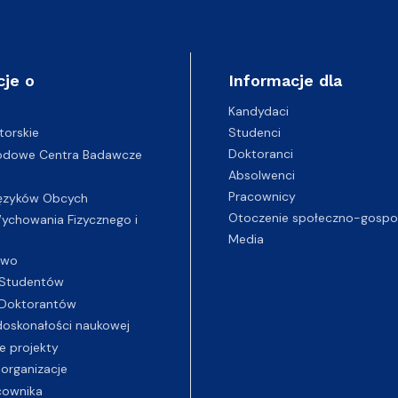
cje o
Informacje dla
Kandydaci
Studenci
torskie
Doktoranci
odowe Centra Badawcze
Absolwenci
Pracownicy
ęzyków Obcych
Otoczenie społeczno-gospo
chowania Fizycznego i
Media
two
Studentów
Doktorantów
oskonałości naukowej
e projekty
 organizacje
cownika