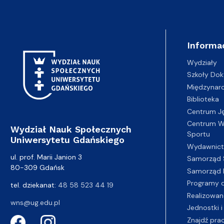
Informa
Wydziały
Szkoły Dok
Międzynar
Biblioteka
Centrum J
Centrum Wy
Wydział Nauk Społecznych
Sportu
Uniwersytetu Gdańskiego
Wydawnic
ul. prof. Marii Janion 3
Samorząd 
80-309 Gdańsk
Samorząd 
Programy d
tel. dziekanat:
48 58 523 44 19
Realizowan
wns@ug.edu.pl
Jednostki i
Znajdź pra