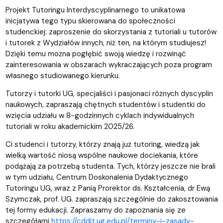
Projekt Tutoringu Interdyscyplinarnego to unikatowa
inicjatywa tego typu skierowana do społeczności
studenckiej: zaproszenie do skorzystania z tutoriali u tutorów
i tutorek z Wydziałów innych, niż ten, na którym studiujesz!
Dzięki temu można pogłębić swoją wiedzę i rozwinąć
zainteresowania w obszarach wykraczających poza program
własnego studiowanego kierunku.
Tutorzy i tutorki UG, specjaliści i pasjonaci różnych dyscyplin
naukowych, zapraszają chętnych studentów i studentki do
wzięcia udziału w 8-godzinnych cyklach indywidualnych
tutoriali w roku akademickim 2025/26.
Ci studenci i tutorzy, którzy znają już tutoring, wiedzą jak
wielką wartość niosą wspólne naukowe dociekania, które
podążają za potrzebą studenta. Tych, którzy jeszcze nie brali
w tym udziału, Centrum Doskonalenia Dydaktycznego
Tutoringu UG, wraz z Panią Prorektor ds. Kształcenia, dr Ewą
Szymczak, prof. UG. zapraszają szczególnie do zakosztowania
tej formy edukacji. Zapraszamy do zapoznania się ze
szczegółami
https://cddit.ug.edu.pl/terminy-i-zasady-