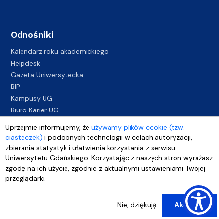
Odnośniki
Kalendarz roku akademickiego
Helpdesk
Gazeta Uniwersytecka
BIP
Kampusy UG
Biuro Karier UG
Oferty pracy
Uprzejmie informujemy, że
używamy plików cookie (tzw.
Deklaracja dostępności
ciasteczek)
i podobnych technologii w celach autoryzacji,
zbierania statystyk i ułatwienia korzystania z serwisu
Uniwersytetu Gdańskiego. Korzystając z naszych stron wyrażasz
zgodę na ich użycie, zgodnie z aktualnymi ustawieniami Twojej
przeglądarki.
Nie, dziękuję
Akceptuj