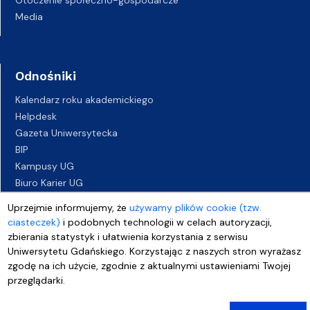
Media
Odnośniki
Kalendarz roku akademickiego
Helpdesk
Gazeta Uniwersytecka
BIP
Kampusy UG
Biuro Karier UG
Oferty pracy
Uprzejmie informujemy, że
używamy plików cookie (tzw.
Deklaracja dostępności
ciasteczek)
i podobnych technologii w celach autoryzacji,
zbierania statystyk i ułatwienia korzystania z serwisu
Uniwersytetu Gdańskiego. Korzystając z naszych stron wyrażasz
zgodę na ich użycie, zgodnie z aktualnymi ustawieniami Twojej
przeglądarki.