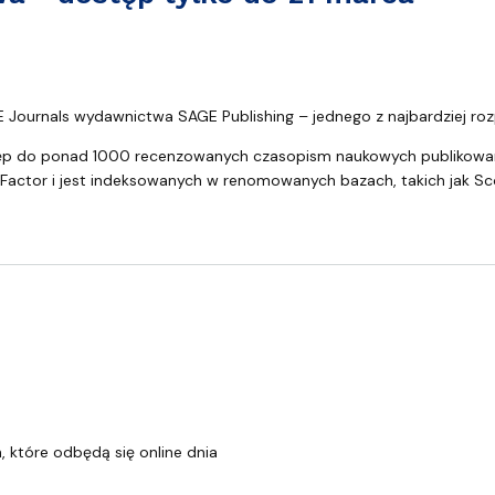
lko do 21 marca
E Journals wydawnictwa SAGE Publishing – jednego z najbardziej 
ęp do ponad 1000 recenzowanych czasopism naukowych publikowan
Factor i jest indeksowanych w renomowanych bazach, takich jak Sc
 które odbędą się online dnia