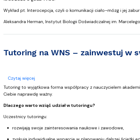
Wykład pt. Interocepcja, czyli o komunikacji ciało–mózg i jej zabu
Aleksandra Herman, Instytut Biologii Doświadczalnej im. Marceleg
Tutoring na WNS – zainwestuj w s
o Tutoring na WNS – zainwestuj w swój rozwój
Czytaj więcej
Tutoring to wyjątkowa forma współpracy z nauczycielem akadem
Ciebie naprawdę ważny.
Dlaczego warto wziąć udział w tutoringu?
Uczestnicy tutoringu:
rozwijają swoje zainteresowania naukowe i zawodowe,
zyskują indywidualne wsparcie w planowaniu dalszej ścieżki ed