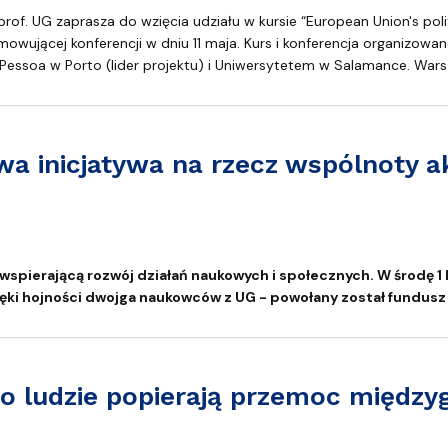
entrum Badań nad Kulturą
prof. UG zaprasza do wzięcia udziału w kursie “European Union's poli
umowującej konferencji w dniu 11 maja. Kurs i konferencja organiz
ssoa w Porto (lider projektu) i Uniwersytetem w Salamance. Warszt
a inicjatywa na rzecz wspólnoty a
a rzecz wspólnoty akademickiej
spierającą rozwój działań naukowych i społecznych. W środę 1
ęki hojności dwojga naukowców z UG - powołany został fundus
go ludzie popierają przemoc międz