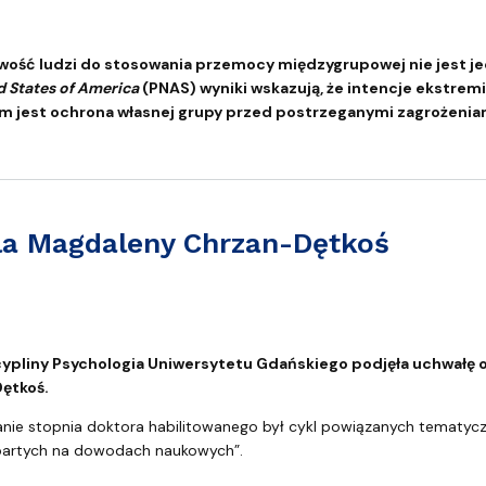
ierają przemoc międzygrupową
owość ludzi do stosowania przemocy międzygrupowej nie jest
d States of America
(PNAS)
wyniki wskazują, że intencje ekstre
m jest ochrona własnej grupy przed postrzeganymi zagrożeniam
dla Magdaleny Chrzan-Dętkoś
 Chrzan-Dętkoś
cypliny Psychologia Uniwersytetu Gdańskiego podjęła uchwałę 
Dętkoś.
e stopnia doktora habilitowanego był cykl powiązanych tematycz
opartych na dowodach naukowych”.