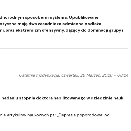
 jednorodnym sposobem myślenia. Opublikowane
mistyczne mają dwa zasadniczo odmienne podłoża
i, oraz ekstremizm ofensywny, dążący do dominacji grupy i
Ostatnia modyfikacja: czwartek, 26 Marzec, 2026 - 08:24
o nadaniu stopnia doktora habilitowanego w dziedzinie nauk
nie artykułów naukowych pt.: „Depresja poporodowa: od