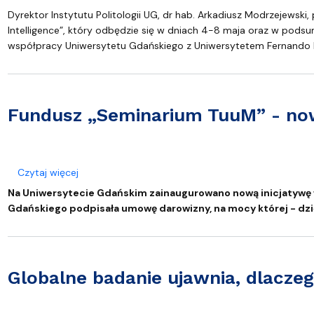
Audytoria
Nadane stopnie i tytuły naukowe
Pomorskie C
Dyrektor Instytutu Politologii UG, dr hab. Arkadiusz Modrzejewski, 
Intelligence”, który odbędzie się w dniach 4-8 maja oraz w pods
współpracy Uniwersytetu Gdańskiego z Uniwersytetem Fernando Pe
Fundusz „Seminarium TuuM” - now
o Fundusz „Seminarium TuuM” - nowa inicjatywa n
Czytaj więcej
Na Uniwersytecie Gdańskim zainaugurowano nową inicjatywę w
Gdańskiego podpisała umowę darowizny, na mocy której - dzi
Globalne badanie ujawnia, dlacze