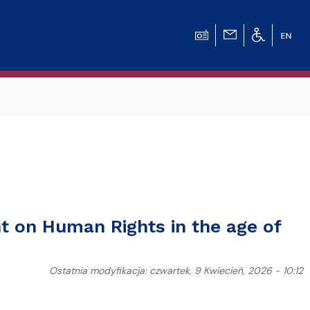
nt on Human Rights in the age of
Ostatnia modyfikacja: czwartek, 9 Kwiecień, 2026 - 10:12
ence”