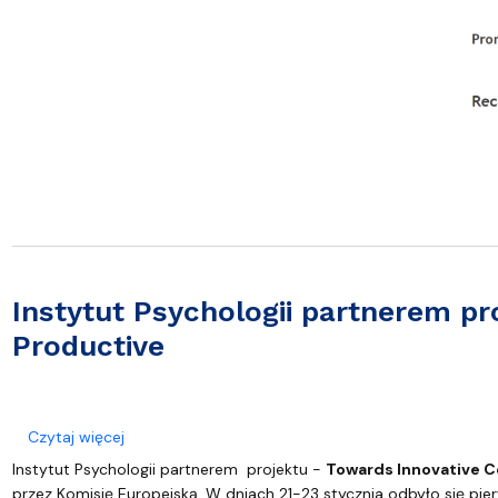
Instytut Psychologii partnerem p
Productive
o Instytut Psychologii partnerem projektu - Towar
Czytaj więcej
Instytut Psychologii partnerem projektu -
Towards Innovative C
przez Komisję Europejską. W dniach 21-23 stycznia odbyło się pie