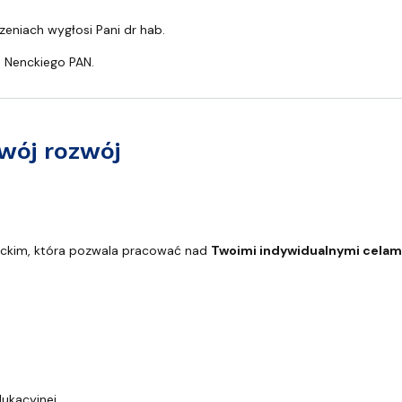
rzeniach wygłosi Pani dr hab.
o Nenckiego PAN.
wój rozwój
ickim, która pozwala pracować nad
Twoimi indywidualnymi celam
ukacyjnej,