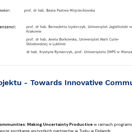
rojektu - Towards Innovative Commu
ds Innovative Communities: Making Uncertainty Productive
ommunities: Making Uncertainty Productive
w ramach program
rwsze spotkanie wszystkich partnerów w Turku w Finlandii.