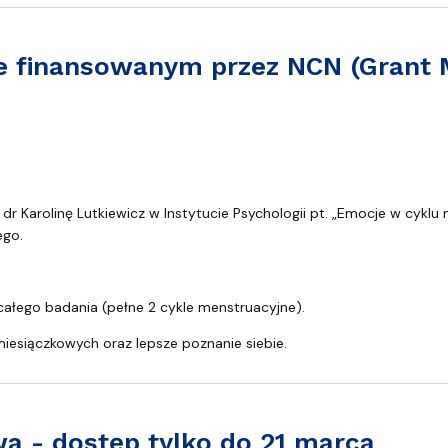
ie finansowanym przez NCN (Grant M
m przez NCN (Grant Miniatura-9)
Karolinę Lutkiewicz w Instytucie Psychologii pt. „Emocje w cyklu m
ego.
ałego badania (pełne 2 cykle menstruacyjne).
miesiączkowych oraz lepsze poznanie siebie.
a - dostęp tylko do 21 marca