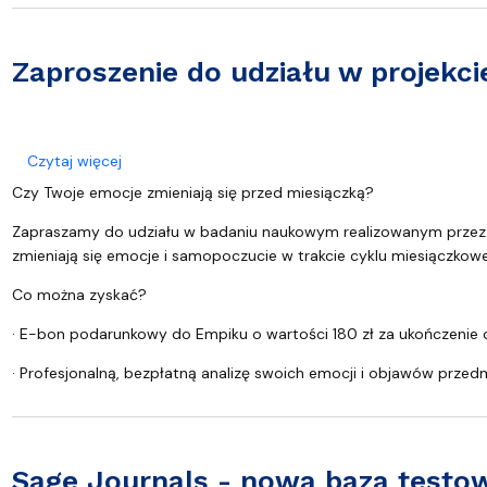
Zaproszenie do udziału w projekc
o Zaproszenie do udziału w projekcie finansowany
Czytaj więcej
Czy Twoje emocje zmieniają się przed miesiączką?
Zapraszamy do udziału w badaniu naukowym realizowanym przez dr 
zmieniają się emocje i samopoczucie w trakcie cyklu miesiączkow
Co można zyskać?
· E-bon podarunkowy do Empiku o wartości 180 zł za ukończenie c
· Profesjonalną, bezpłatną analizę swoich emocji i objawów przed
Sage Journals - nowa baza testow