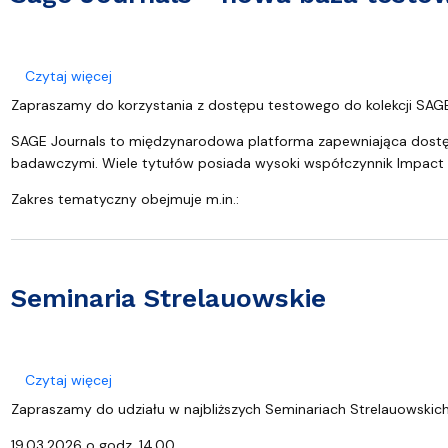
o Sage Journals - nowa baza testowa - dostęp ty
Czytaj więcej
Zapraszamy do korzystania z dostępu testowego do kolekcji SAG
SAGE Journals to międzynarodowa platforma zapewniająca dost
badawczymi. Wiele tytułów posiada wysoki współczynnik Impact 
Zakres tematyczny obejmuje m.in.:
Seminaria Strelauowskie
o Seminaria Strelauowskie
Czytaj więcej
Zapraszamy do udziału w najbliższych Seminariach Strelauowskich,
19.03.2026 o godz. 14.00.