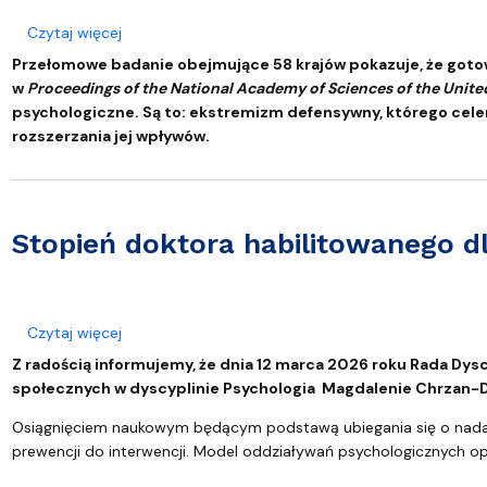
o Globalne badanie ujawnia, dlaczego ludzie pop
Czytaj więcej
Przełomowe badanie obejmujące 58 krajów pokazuje, że got
w
Proceedings of the National Academy of Sciences of the Unite
psychologiczne. Są to: ekstremizm defensywny, którego cele
rozszerzania jej wpływów.
Stopień doktora habilitowanego 
o Stopień doktora habilitowanego dla Magdaleny
Czytaj więcej
Z radością informujemy, że dnia 12 marca 2026 roku Rada Dys
społecznych w dyscyplinie Psychologia Magdalenie Chrzan-
Osiągnięciem naukowym będącym podstawą ubiegania się o nadani
prewencji do interwencji. Model oddziaływań psychologicznych 