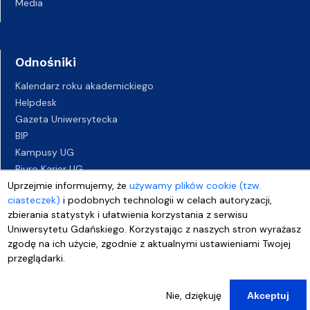
Media
Odnośniki
Kalendarz roku akademickiego
Helpdesk
Gazeta Uniwersytecka
BIP
Kampusy UG
Biuro Karier UG
Uprzejmie informujemy, że
Oferty pracy
używamy plików cookie (tzw.
ciasteczek)
i podobnych technologii w celach autoryzacji,
Deklaracja dostępności
zbierania statystyk i ułatwienia korzystania z serwisu
Uniwersytetu Gdańskiego. Korzystając z naszych stron wyrażasz
zgodę na ich użycie, zgodnie z aktualnymi ustawieniami Twojej
przeglądarki.
Nie, dziękuję
Akceptuj