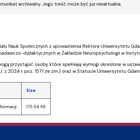
entrum Badań nad Kulturą
munikat archiwalny. Jego treść może być już nieaktualna.
ału Nauk Społecznych z upoważnienia Rektora Uniwersytetu Gdań
adawczo-dydaktycznych w Zakładzie Neuropsychologii w Instytuc
ogą przystąpić osoby, które spełniają wymogi określone w ustawi
.U. z 2024 r. poz. 1571 ze zm.) oraz w Statucie Uniwersytetu Gdań
Size
formacji
175.94 KB