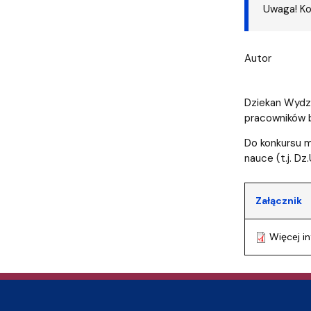
Audytoria
Nadane stopnie i tytuły naukowe
Pomorskie C
Uwaga! Ko
Autor
Dziekan Wydzi
pracowników b
Do konkursu m
nauce (t.j. Dz
Załącznik
Więcej in