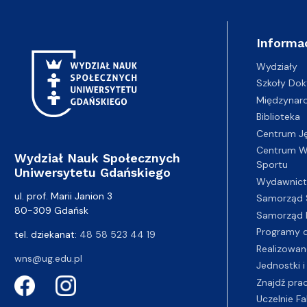
Informa
Wydziały
Szkoły Dok
Międzynar
Biblioteka
Centrum J
Centrum Wy
Wydział Nauk Społecznych
Sportu
Uniwersytetu Gdańskiego
Wydawnic
ul. prof. Marii Janion 3
Samorząd 
80-309 Gdańsk
Samorząd 
Programy d
tel. dziekanat:
48 58 523 44 19
Realizowan
wns@ug.edu.pl
Jednostki i
Znajdź pra
Uczelnie Fa