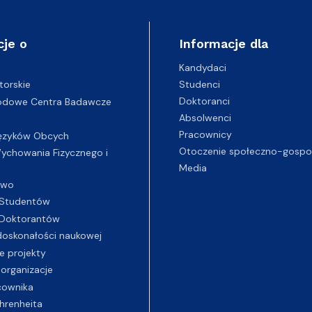
cje o
Informacje dla
Kandydaci
Studenci
torskie
Doktoranci
odowe Centra Badawcze
Absolwenci
Pracownicy
ęzyków Obcych
Otoczenie społeczno-gospo
chowania Fizycznego i
Media
two
Studentów
Doktorantów
oskonałości naukowej
e projekty
 organizacje
cownika
hrenheita