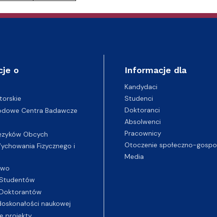
cje o
Informacje dla
Kandydaci
Studenci
torskie
Doktoranci
odowe Centra Badawcze
Absolwenci
Pracownicy
ęzyków Obcych
Otoczenie społeczno-gospo
chowania Fizycznego i
Media
two
Studentów
Doktorantów
oskonałości naukowej
e projekty