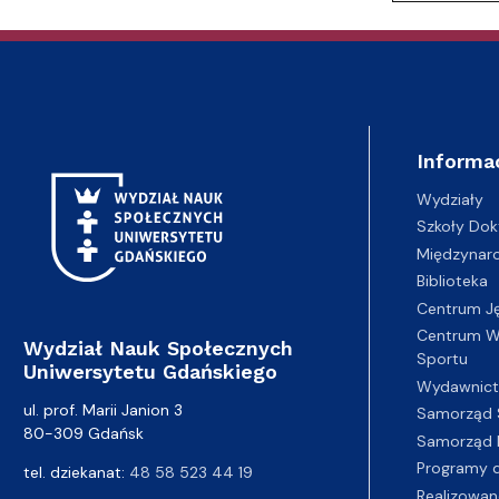
Informa
Wydziały
Szkoły Dok
Międzynar
Biblioteka
Centrum J
Centrum Wy
Wydział Nauk Społecznych
Sportu
Uniwersytetu Gdańskiego
Wydawnic
ul. prof. Marii Janion 3
Samorząd 
80-309 Gdańsk
Samorząd 
Programy d
tel. dziekanat:
48 58 523 44 19
Realizowan