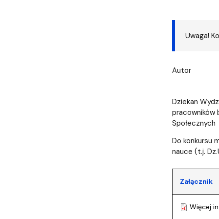
Audytoria
Nadane stopnie i tytuły naukowe
Pomorskie C
Uwaga! Ko
Autor
Dziekan Wydzi
pracowników b
Społecznych
Do konkursu m
nauce (t.j. Dz
Załącznik
Więcej in