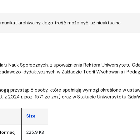
entrum Badań nad Kulturą
munikat archiwalny. Jego treść może być już nieaktualna.
ału Nauk Społecznych, z upoważnienia Rektora Uniwersytetu Gda
adawczo-dydaktycznych w Zakładzie Teorii Wychowania i Pedago
ogą przystąpić osoby, które spełniają wymogi określone w ustawi
.U. z 2024 r. poz. 1571 ze zm.) oraz w Statucie Uniwersytetu Gdań
Size
formacji
225.9 KB