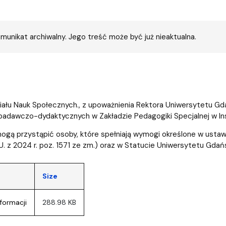
entrum Badań nad Kulturą
munikat archiwalny. Jego treść może być już nieaktualna.
ału Nauk Społecznych., z upoważnienia Rektora Uniwersytetu Gda
adawczo-dydaktycznych w Zakładzie Pedagogiki Specjalnej w In
ogą przystąpić osoby, które spełniają wymogi określone w ustawi
.U. z 2024 r. poz. 1571 ze zm.) oraz w Statucie Uniwersytetu Gdań
Size
formacji
288.98 KB