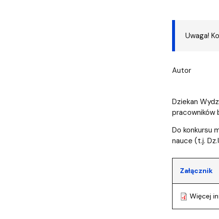
Audytoria
Nadane stopnie i tytuły naukowe
Pomorskie C
Uwaga! Ko
Autor
Dziekan Wydzi
pracowników b
Do konkursu m
nauce (t.j. Dz
Załącznik
Więcej in