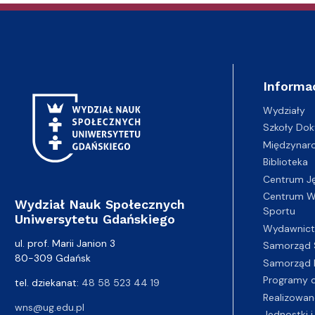
Informa
Wydziały
Szkoły Dok
Międzynar
Biblioteka
Centrum J
Centrum Wy
Wydział Nauk Społecznych
Sportu
Uniwersytetu Gdańskiego
Wydawnic
ul. prof. Marii Janion 3
Samorząd 
80-309 Gdańsk
Samorząd 
Programy d
tel. dziekanat:
48 58 523 44 19
Realizowan
wns@ug.edu.pl
Jednostki i