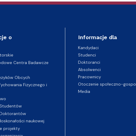
cje o
Informacje dla
Kandydaci
Studenci
torskie
Doktoranci
odowe Centra Badawcze
Absolwenci
Pracownicy
ęzyków Obcych
Otoczenie społeczno-gospo
chowania Fizycznego i
Media
two
Studentów
Doktorantów
oskonałości naukowej
e projekty
 organizacje